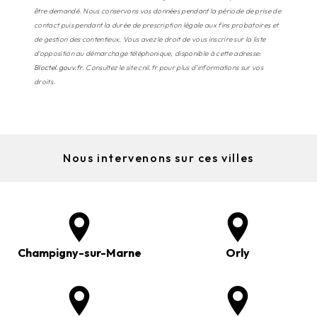
être demandé. Nous conservons vos données pendant la période de prise de
contact puis pendant la durée de prescription légale aux fins probatoires et
de gestion des contentieux. Vous avez le droit de vous inscrire sur la liste
d'opposition au démarchage téléphonique, disponible à cette adresse:
Bloctel.gouv.fr
. Consultez le site cnil.fr pour plus d’informations sur vos
droits.
Nous intervenons sur ces villes
Champigny-sur-Marne
Orly