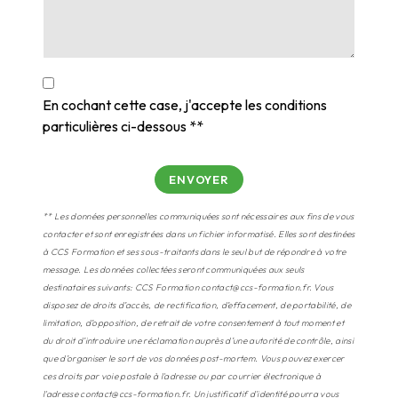
En cochant cette case, j'accepte les conditions
particulières ci-dessous **
ENVOYER
** Les données personnelles communiquées sont nécessaires aux fins de vous
contacter et sont enregistrées dans un fichier informatisé. Elles sont destinées
à CCS Formation et ses sous-traitants dans le seul but de répondre à votre
message. Les données collectées seront communiquées aux seuls
destinataires suivants: CCS Formation contact@ccs-formation.fr. Vous
disposez de droits d’accès, de rectification, d’effacement, de portabilité, de
limitation, d’opposition, de retrait de votre consentement à tout moment et
du droit d’introduire une réclamation auprès d’une autorité de contrôle, ainsi
que d’organiser le sort de vos données post-mortem. Vous pouvez exercer
ces droits par voie postale à l'adresse ou par courrier électronique à
l'adresse contact@ccs-formation.fr. Un justificatif d'identité pourra vous