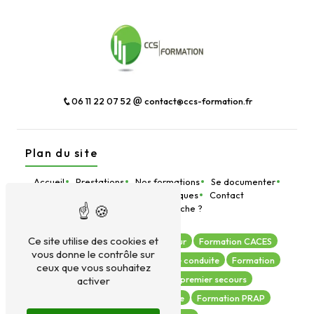
06 11 22 07 52
contact@ccs-formation.fr
Plan du site
Accueil
Prestations
Nos formations
Se documenter
Devis en ligne
Infos pratiques
Contact
Le Bouche-À-Bouche ?
Ce site utilise des cookies et
Formation manipulation extincteur
Formation CACES
vous donne le contrôle sur
Formation AIPR
Autorisation de conduite
Formation
ceux que vous souhaitez
Formation SST
Geste de premier secours
activer
Formation habilitation électrique
Formation PRAP