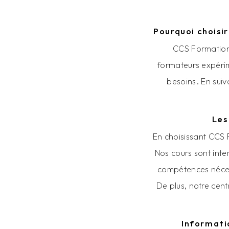
Pourquoi choisi
CCS Formation 
formateurs expérim
besoins. En suiv
Les
En choisissant CCS
Nos cours sont inte
compétences nécess
De plus, notre cen
Informati