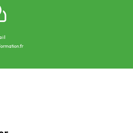
il
ormation.fr
er