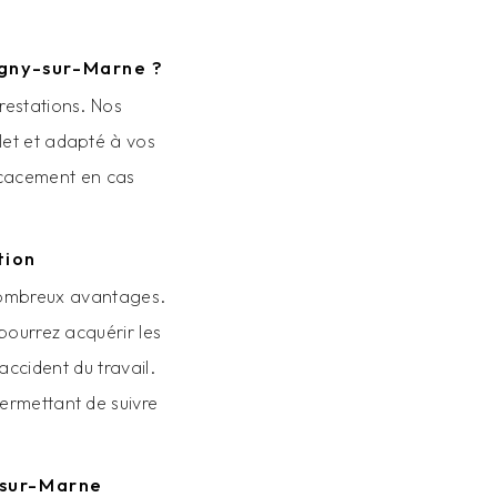
igny-sur-Marne ?
restations. Nos
let et adapté à vos
ficacement en cas
tion
nombreux avantages.
pourrez acquérir les
ccident du travail.
ermettant de suivre
-sur-Marne