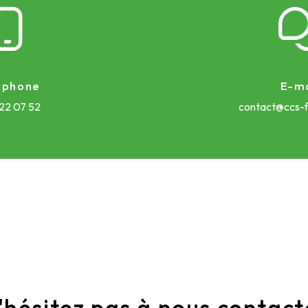
éphone
E-ma
 22 07 52
contact@ccs-f
'hésitez pas à nous contact