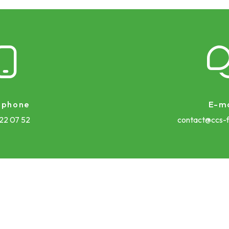
éphone
E-ma
 22 07 52
contact@ccs-f