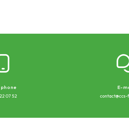
éphone
E-ma
 22 07 52
contact@ccs-f