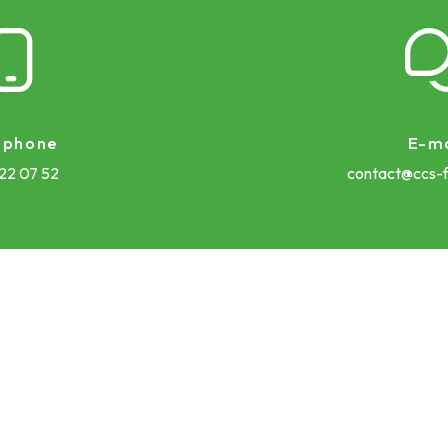
éphone
E-ma
 22 07 52
contact@ccs-f